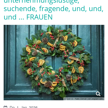
suchende, fragende, und, und,
und ... FRAUEN
© CC0 1.0 - Public Domain (von unsplash.com)
Datum:
Do. 1. Jan. 2026