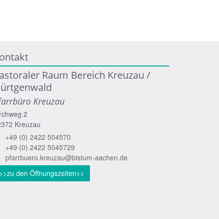
ontakt
astoraler Raum Bereich Kreuzau /
ürtgenwald
farrbüro Kreuzau
rchweg 2
2372
Kreuzau
+49 (0) 2422 504570
+49 (0) 2422 5045729
pfarrbuero.kreuzau@bistum-aachen.de
>>zu den Öffnungszeiten>>