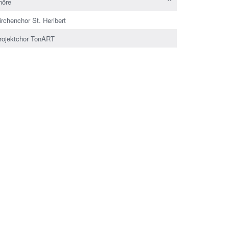
höre
irchenchor St. Heribert
rojektchor TonART