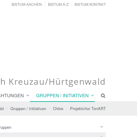
BISTUM AACHEN
BISTUM A-Z
BISTUM KONTAKT
ch Kreuzau/Hürtgenwald
ICHTUNGEN
GRUPPEN / INITIATIVEN
ld
Gruppen / Initiativen
Chöre
Projektchor TonART
ruppen