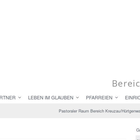
Berei
RTNER
LEBEN IM GLAUBEN
PFARREIEN
EINR
Pastoraler Raum Bereich Kreuzau/Hürtgenwa
G