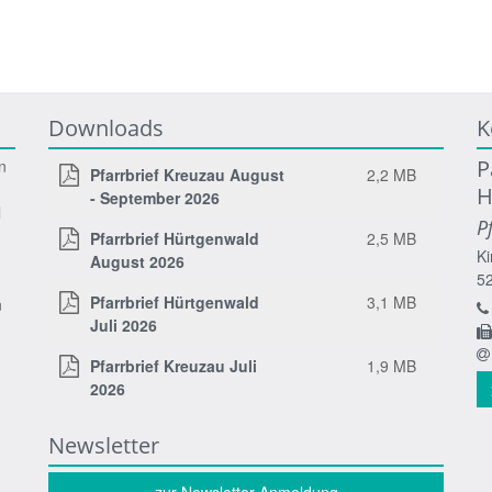
Downloads
K
P
n
Pfarrbrief Kreuzau August
2,2 MB
H
- September 2026
l
P
Pfarrbrief Hürtgenwald
2,5 MB
Ki
August 2026
5
Pfarrbrief Hürtgenwald
3,1 MB
n
Juli 2026
Pfarrbrief Kreuzau Juli
1,9 MB
2026
Newsletter